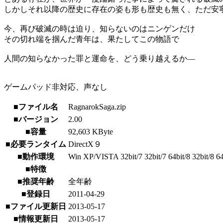
しかしそれ以降の歴史に存在の姿も形も歴史も無く、ただ安
今、再び破滅の時は迫り、知らないのはニンゲンだけ
その切れ端を掴んだ青年は、果たしてこの物語で
人間の知らなかった罪と運命を、どう乗り越えるか―
ゲームパッド非対応、声なし
■ファイル名
RagnarokSaga.zip
■バージョン
2.00
■容量
92,603 KByte
■必要ランタイム
DirectX９
■動作環境
Win XP/VISTA 32bit/7 32bit/7 64bit/8 32bit/8 64
■特徴
■推奨年齢
全年齢
■登録日
2011-04-29
■ファイル更新日
2013-05-17
■情報更新日
2013-05-17