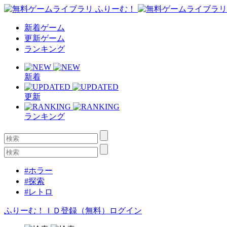
新着ゲーム
更新ゲーム
ランキング
新着
更新
ランキング
#ホラー
#探索
#レトロ
ふりーむ！ＩＤ登録（無料）
ログイン