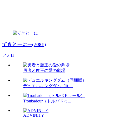
てきとーにー(7081)
フォロー
勇者と魔王の愛の劇場
デュエルキングダム（同...
Troubadour（トルバドゥ...
ADVINITY