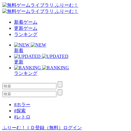
新着ゲーム
更新ゲーム
ランキング
新着
更新
ランキング
#ホラー
#探索
#レトロ
ふりーむ！ＩＤ登録（無料）
ログイン