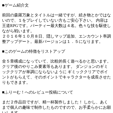
■ゲーム紹介文
前回の森羅万象とタイトルは一緒ですが、続き物とかではな
いので、１をプレイしていない方もご安心下さい。 内容は
王道RPGです。パーティー最大数は４名。色々な技を駆使し
ながら戦います。
２０１６年１０月８日、隠しマップ追加、エンカウント率調
整アップデート。最新バージョンは１．５になります。
■このゲームの特徴をリストアップ
全５章構成になっていて、比較的長く遊べるかと思います。
クリア後のやりこみ要素等もあります。 ダンジョンのギミ
ッククリアが単調にならないように ギミッククリアでポイ
ントがもらえて、そのポイントでキャラクターを成長させた
りもできます。
■ふりーむ！へのレビュー投稿について
まだ２作品目ですが、精一杯製作しました！ しかし、あく
まで個人の趣味で制作したものですので、お手柔らかにお願
いします。