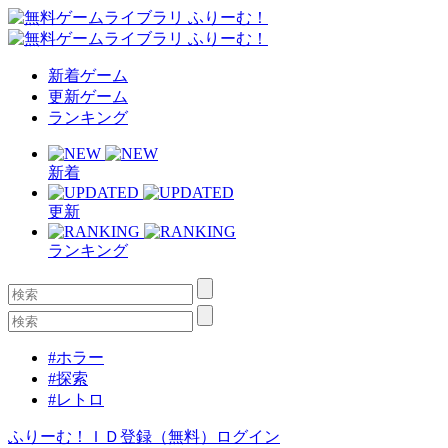
新着ゲーム
更新ゲーム
ランキング
新着
更新
ランキング
#ホラー
#探索
#レトロ
ふりーむ！ＩＤ登録（無料）
ログイン