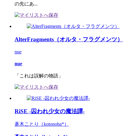
の先にあ...
AlterFragments（オルタ・フラグメンツ）
nue
nue
「これは誤解の物語」
RiSE -囚われ少女の魔法譚-
蒼木ことり（kotonoha*）