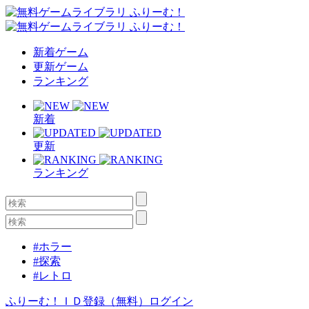
新着ゲーム
更新ゲーム
ランキング
新着
更新
ランキング
#ホラー
#探索
#レトロ
ふりーむ！ＩＤ登録（無料）
ログイン