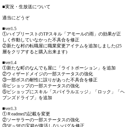
■実況・生放送について
適当にどうぞ
■ver1.5
①ハイプリーストのTPスキル「アモールの雨」の効果が正
しく作動していなかった不具合を修正
②新たな村の転職屋に職業変更アイテムを追加しました(25
層をクリアすると購入出来ます)
■ver1.4
①新たな町のなんでも屋に「ライトポーション」を追加
②ウィザードメイジの一部ステータスの強化
③一部ボスの耐性に誤りがあった不具合を修正
④ビショップの一部ステータスの強化
⑤ビショップにスキル「スパイラルエッジ」「ロック」「ヘ
ブンズドライブ」を追加
■ver1.3
①Ｒeadmeの記載を変更
②ソーサラーの一部ステータスの強化
③5F～9Fの宝箱が復活しないバグを修正