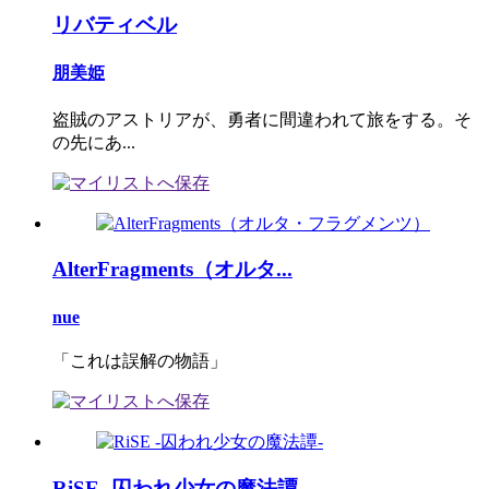
リバティベル
朋美姫
盗賊のアストリアが、勇者に間違われて旅をする。そ
の先にあ...
AlterFragments（オルタ...
nue
「これは誤解の物語」
RiSE -囚われ少女の魔法譚-