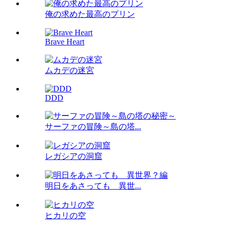
俺の求めた最高のプリン
Brave Heart
ムカデの迷宮
DDD
サーファの冒険～島の塔...
レガシアの洞窟
明日をあさっても 異世...
ヒカリの空