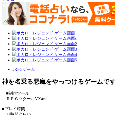
#RPGゲーム
神を名乗る悪魔をやっつけるゲームで
■制作ツール
ＲＰＧツクールVXace
■プレイ時間
12時間ぐらい