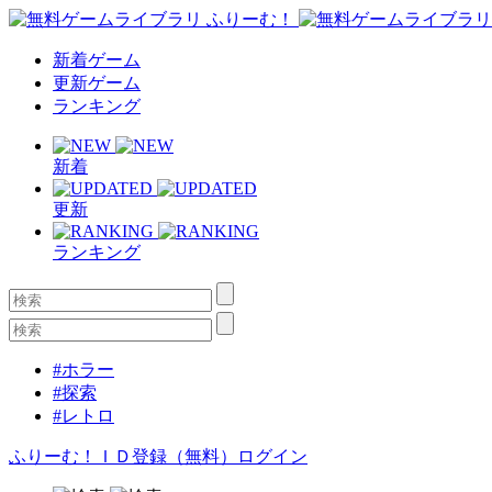
新着ゲーム
更新ゲーム
ランキング
新着
更新
ランキング
#ホラー
#探索
#レトロ
ふりーむ！ＩＤ登録（無料）
ログイン