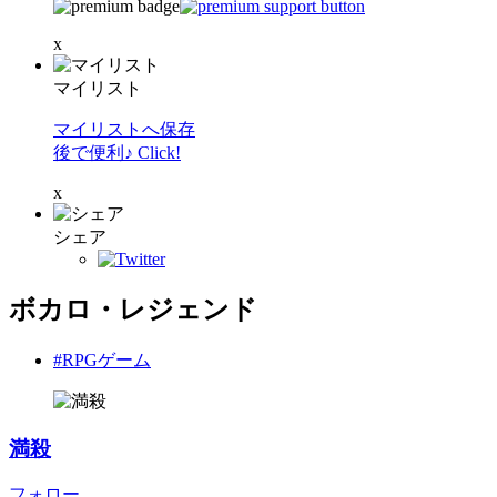
x
マイリスト
マイリストへ保存
後で便利♪ Click!
x
シェア
ボカロ・レジェンド
#RPGゲーム
満殺
フォロー