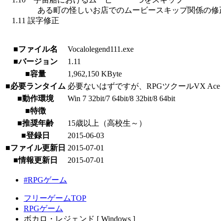
ある町の怪しいお店でのムービースキップ関係の修
1.11 誤字修正
■ファイル名
Vocalolegend111.exe
■バージョン
1.11
■容量
1,962,150 KByte
■必要ランタイム
必要ないはずですが、RPGツクールVX Ace 
■動作環境
Win 7 32bit/7 64bit/8 32bit/8 64bit
■特徴
■推奨年齢
15歳以上（高校生～）
■登録日
2015-06-03
■ファイル更新日
2015-07-01
■情報更新日
2015-07-01
#RPGゲーム
フリーゲームTOP
RPGゲーム
ボカロ・レジェンド [ Windows ]