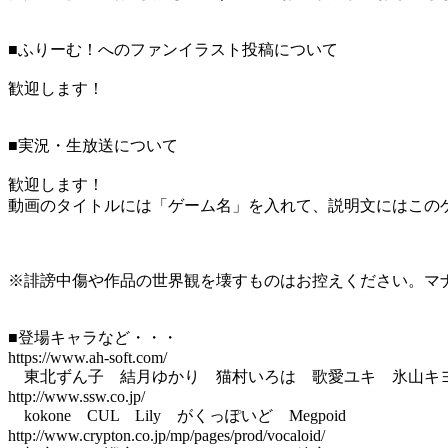
■ふりーむ！へのファンイラスト投稿について
歓迎します！
■実況・生放送について
歓迎します！
動画のタイトルには「ゲーム名」を入れて、説明文にはこのゲ
※誹謗中傷や作品の世界観を壊すものはお控えください。マ
■登場キャラなど・・・
https://www.ah-soft.com/
東北ずん子 結月ゆかり 猫村いろは 歌愛ユキ 氷山キヨテ
http://www.ssw.co.jp/
kokone CUL Lily がくっぽいど Megpoid
http://www.crypton.co.jp/mp/pages/prod/vocaloid/