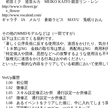
初音ミク 巡音ルカ MEIKO KAITO 鏡音リン・レン
http://www.v-flower.jp/
v_flower
http://www.vocaloid.com/
ギャラ子 IA メルリ 蒼姫ラピス MAYU 兎眠りおん
その他のMMDモデルなどは（一部ですが）
以下は主に出てくる規約です。
「著しく公序良俗に反する使用法や、迷惑をかけたり、気分
「１８禁はNG 金銭の取引等は禁止 再配布はNG 商用利
「特定個人や団体、思想などへの攻撃するような使用法も不
「版権元に迷惑をかける行為はおやめください」
といった一般的な内容をクリアしている範囲において使用し
VerUp履歴
1.00 初公開
1.02 微修正
1.05 スキル設定修正2か所 通行設定一か所修正
1.07 微修正 通行設定一か所修正
1.08 あるイベントをクリアした後に、中に入れてしまう
1.10 宇宙船におけるムービー 一つをスキップ