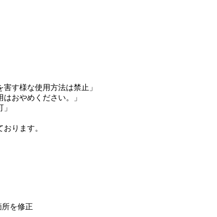
を害す様な使用方法は禁止」
用はおやめください。」
可」
ております。
箇所を修正