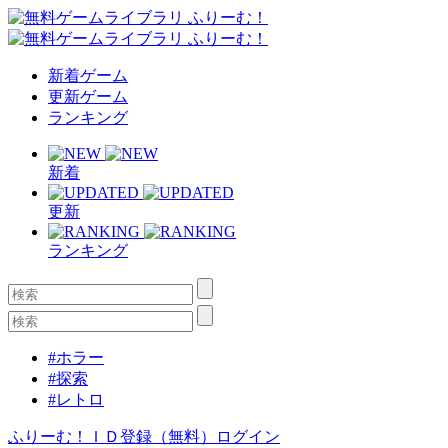
新着ゲーム
更新ゲーム
ランキング
新着
更新
ランキング
#ホラー
#探索
#レトロ
ふりーむ！ＩＤ登録（無料）
ログイン