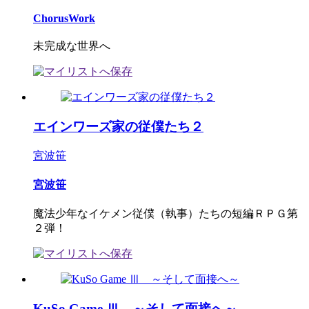
ChorusWork
未完成な世界へ
エインワーズ家の従僕たち２
宮波笹
宮波笹
魔法少年なイケメン従僕（執事）たちの短編ＲＰＧ第
２弾！
KuSo Game Ⅲ ～そして面接へ～