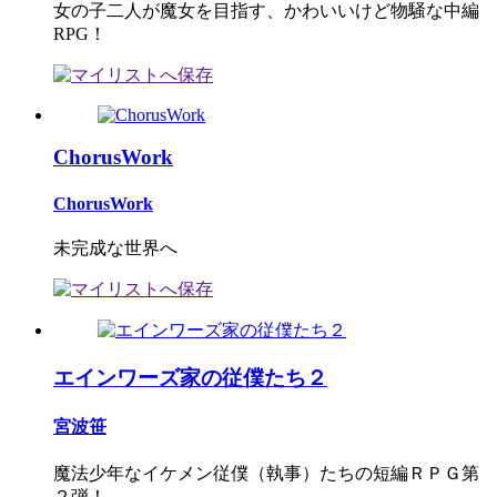
女の子二人が魔女を目指す、かわいいけど物騒な中編
RPG！
ChorusWork
ChorusWork
未完成な世界へ
エインワーズ家の従僕たち２
宮波笹
魔法少年なイケメン従僕（執事）たちの短編ＲＰＧ第
２弾！