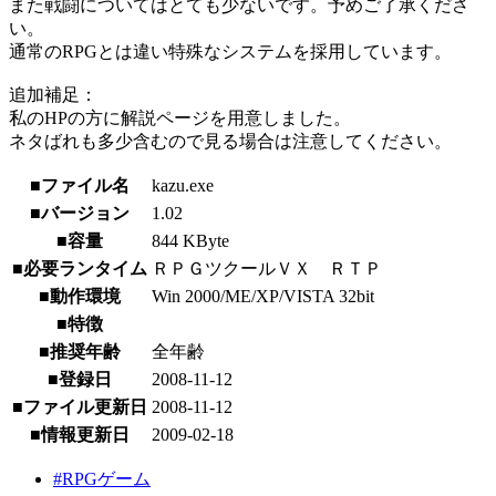
また戦闘についてはとても少ないです。予めご了承くださ
い。
通常のRPGとは違い特殊なシステムを採用しています。
追加補足：
私のHPの方に解説ページを用意しました。
ネタばれも多少含むので見る場合は注意してください。
■ファイル名
kazu.exe
■バージョン
1.02
■容量
844 KByte
■必要ランタイム
ＲＰＧツクールＶＸ ＲＴＰ
■動作環境
Win 2000/ME/XP/VISTA 32bit
■特徴
■推奨年齢
全年齢
■登録日
2008-11-12
■ファイル更新日
2008-11-12
■情報更新日
2009-02-18
#RPGゲーム