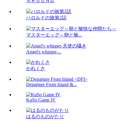
ＡＲＯＵＮＤ
ハロルドの旅第2話
マスターエッグ～卵と愉...
Angel's whisper-...
かれくさ
Departure From Island &...
KuSo Game IV
はるのものがたり