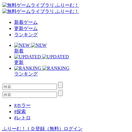
新着ゲーム
更新ゲーム
ランキング
新着
更新
ランキング
#ホラー
#探索
#レトロ
ふりーむ！ＩＤ登録（無料）
ログイン