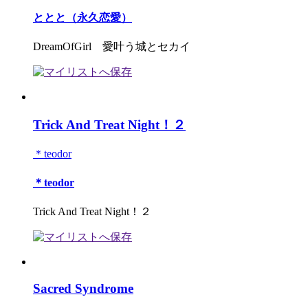
ととと（永久恋愛）
DreamOfGirl 愛叶う城とセカイ
Trick And Treat Night！２
＊teodor
＊teodor
Trick And Treat Night！２
Sacred Syndrome