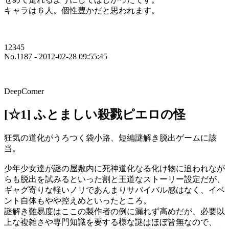
キャラは６人。個性豊かだと思われます。
12345
No.1187 - 2012-02-28 09:55:45
DeepCorner
[☆1] ふとましい殺戮ピエロの怪
狂気の道化がうろつく袋小路、短編謎解き脱出ゲームに該
当。
少年少女達が謎の屋敷内に死神道化なる化け物に追われなが
らも脱出を試みるといった割と王道なストーリー設定だが、
ギャグ寄りな軽いノリであんまりサバイバル感はなく、イベ
ント自体もやや控えめといったところ。
謎解き難易度はここの製作者の例に漏れず高めだが、必要以
上な複雑さや専門知識を要する様な謎はほぼ皆無なので、