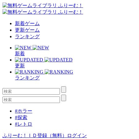
新着ゲーム
更新ゲーム
ランキング
新着
更新
ランキング
#ホラー
#探索
#レトロ
ふりーむ！ＩＤ登録（無料）
ログイン