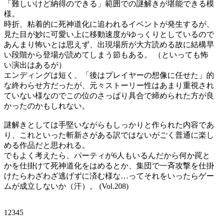
「難しいけど納得のできる」範囲での謎解きが堪能できる模
様。
時折、粘着的に死神道化に追われるイベントが発生するが、
見た目が妙に可愛い上に移動速度がゆっくりとしているので
あんまり怖いとは思えず、出現場所が大方読める故に結構早
い段階から登場が読めてしまう節もある。 （といっても怖
い演出はあるが）
エンディングは短く、「後はプレイヤーの想像に任せた」的
な終わらせ方だったが、元々ストーリー性はあまり重視され
ていない様なのでこの位のさっぱり具合で締められた方が良
かったのかもしれない。
謎解きとしては手堅いながらもしっかりと作られた内容であ
り、これといった斬新さがある訳ではないがごく普通に楽し
める作品だと思われる。
でもよく考えたら、パーティが6人もいるんだから何か罠と
かを仕掛けて死神道化をはめるとか、集団で一斉攻撃を仕掛
けたらわざわざ逃げずに済む様な…ってそれをいったらゲー
ムが成立しないか（汗）。 (Vol.208)
12345