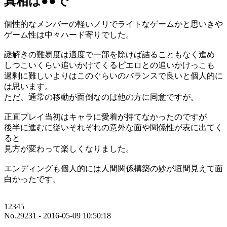
真相は●●で
個性的なメンバーの軽いノリでライトなゲームかと思いきや
ゲーム性は中々ハード寄りでした。
謎解きの難易度は適度で一部を除けば詰ることもなく進め
しつこいくらい追いかけてくるピエロとの追いかけっこも
過剰に難しいよりはこのぐらいのバランスで良いと個人的に
は思います。
ただ、通常の移動が面倒なのは他の方に同意ですが。
正直プレイ当初はキャラに愛着が持てなかったのですが
後半に進むに従いそれぞれの意外な面や関係性が表に出てく
ると
見方が変わって楽しくなりました。
エンディングも個人的には人間関係構築の妙が垣間見えて面
白かったです。
12345
No.29231 - 2016-05-09 10:50:18