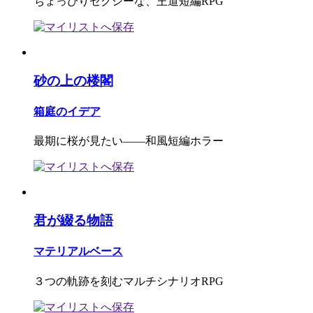
ちょっぴりセクシーな、王道短編RPG
砂の上の楼閣
箱庭のイデア
最期に桜が見たい――和風短編ホラー
君が綴る物語
マテリアルベース
３つの軌跡を刻むマルチシナリオRPG