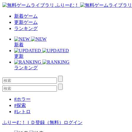
新着ゲーム
更新ゲーム
ランキング
新着
更新
ランキング
#ホラー
#探索
#レトロ
ふりーむ！ＩＤ登録（無料）
ログイン