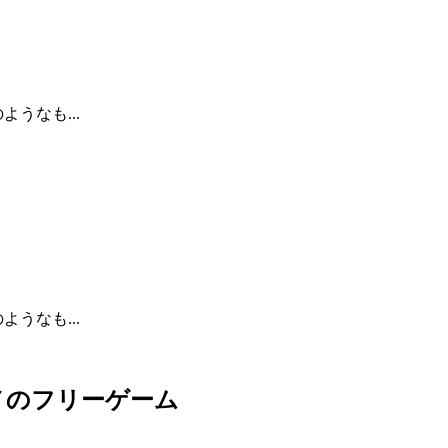
うなも...
うなも...
メのフリーゲーム