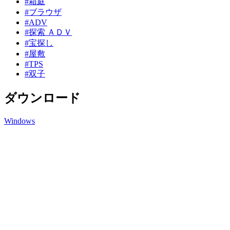
#箱庭
#ブラウザ
#ADV
#探索 ＡＤＶ
#宝探し
#屋敷
#TPS
#双子
ダウンロード
Windows