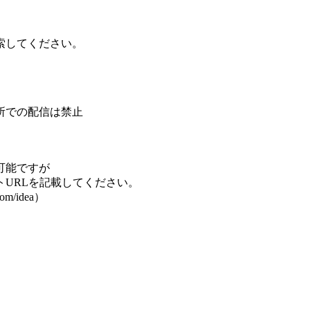
索してください。
所での配信は禁止
可能ですが
URLを記載してください。
/idea）​