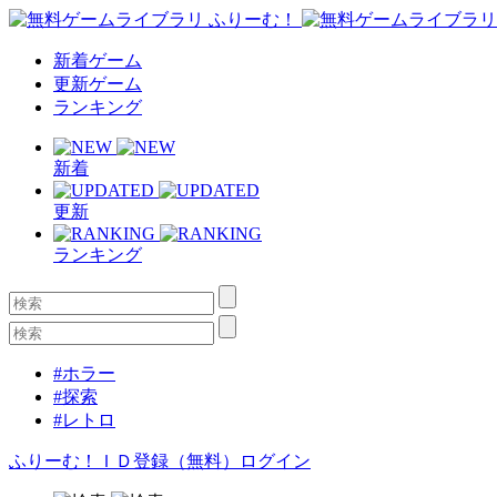
新着ゲーム
更新ゲーム
ランキング
新着
更新
ランキング
#ホラー
#探索
#レトロ
ふりーむ！ＩＤ登録（無料）
ログイン