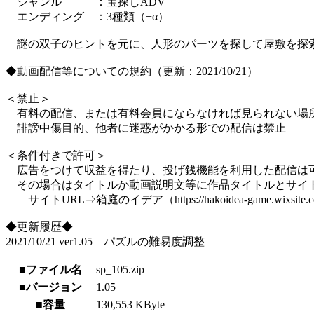
ジャンル ：宝探しADV
エンディング ：3種類（+α）
謎の双子のヒントを元に、人形のパーツを探して屋敷を探
◆動画配信等についての規約（更新：2021/10/21）
＜禁止＞
有料の配信、または有料会員にならなければ見られない場
誹謗中傷目的、他者に迷惑がかかる形での配信は禁止
＜条件付きで許可＞
広告をつけて収益を得たり、投げ銭機能を利用した配信は
その場合はタイトルか動画説明文等に作品タイトルとサイト
サイトURL⇒箱庭のイデア（https://hakoidea-game.wixsite.com
◆更新履歴◆
2021/10/21 ver1.05 パズルの難易度調整
■ファイル名
sp_105.zip
■バージョン
1.05
■容量
130,553 KByte