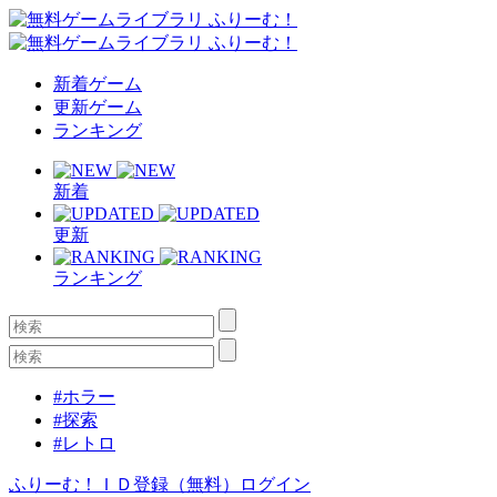
新着ゲーム
更新ゲーム
ランキング
新着
更新
ランキング
#ホラー
#探索
#レトロ
ふりーむ！ＩＤ登録（無料）
ログイン