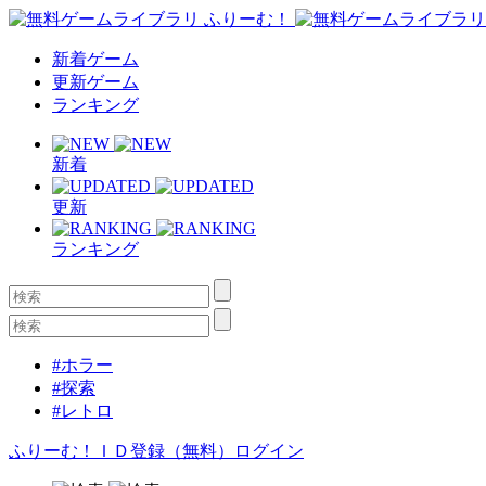
新着ゲーム
更新ゲーム
ランキング
新着
更新
ランキング
#ホラー
#探索
#レトロ
ふりーむ！ＩＤ登録（無料）
ログイン