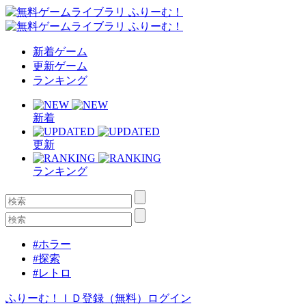
新着ゲーム
更新ゲーム
ランキング
新着
更新
ランキング
#ホラー
#探索
#レトロ
ふりーむ！ＩＤ登録（無料）
ログイン