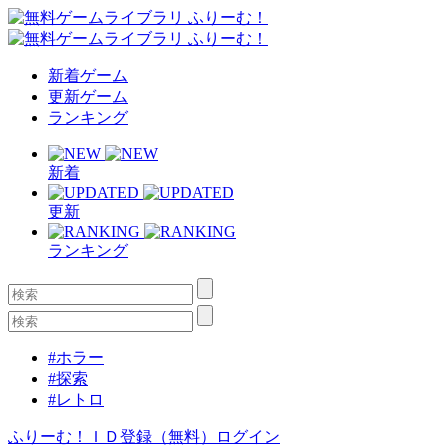
新着ゲーム
更新ゲーム
ランキング
新着
更新
ランキング
#ホラー
#探索
#レトロ
ふりーむ！ＩＤ登録（無料）
ログイン