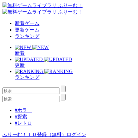
新着ゲーム
更新ゲーム
ランキング
新着
更新
ランキング
#ホラー
#探索
#レトロ
ふりーむ！ＩＤ登録（無料）
ログイン