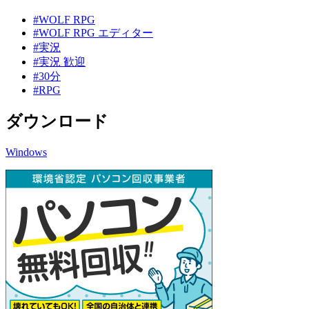
#WOLF RPG
#WOLF RPG エディター
#実況
#実況 歓迎
#30分
#RPG
ダウンロード
Windows