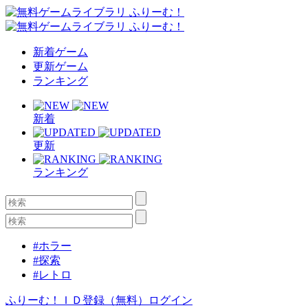
新着ゲーム
更新ゲーム
ランキング
新着
更新
ランキング
#ホラー
#探索
#レトロ
ふりーむ！ＩＤ登録（無料）
ログイン