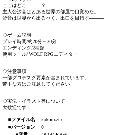
ここはどこ―――？
主人公汐音はとある世界の部屋で目覚めた。
汐音は世界から出るべく、出口を目指す―――
◇ゲーム説明
プレイ時間/約20分～30分
エンディング/2種類
使用ツール/ WOLF RPGエディター
◇注意事項
一部グロデスク要素が含まれています。
苦手な方はご注意してください
◇実況・イラスト等について
大歓迎です！
■ファイル名
kokoro.zip
■バージョン
0
■容量
48,144 KByte