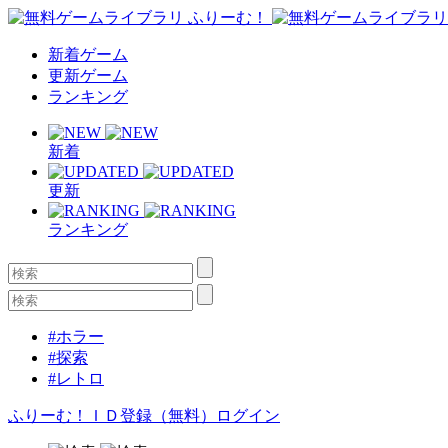
新着ゲーム
更新ゲーム
ランキング
新着
更新
ランキング
#ホラー
#探索
#レトロ
ふりーむ！ＩＤ登録（無料）
ログイン