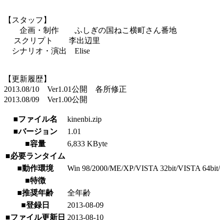
【スタッフ】
企画・制作 ふしぎの国ねこ横町さん番地
スクリプト 李出辺里
シナリオ・演出 Elise
【更新履歴】
2013.08/10 Ver1.01公開 各所修正
2013.08/09 Ver1.00公開
■ファイル名
kinenbi.zip
■バージョン
1.01
■容量
6,833 KByte
■必要ランタイム
■動作環境
Win 98/2000/ME/XP/VISTA 32bit/VISTA 64bit/7 3
■特徴
■推奨年齢
全年齢
■登録日
2013-08-09
■ファイル更新日
2013-08-10