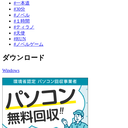
#一本道
#30分
#ノベル
#１時間
#ティラノ
#天使
#RUN
#ノベルゲーム
ダウンロード
Windows