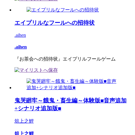
エイプリルなフールへの招待状
.aihen
.aihen
『お茶会への招待状』エイプリルフールゲーム
鬼哭廻牢～餓鬼・畜生編～体験版■音声追加
+シナリオ追加版■
俎上之鯉
俎上之鯉