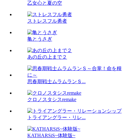
乙女心と夏の空
ストレスフル勇者
亀とうさぎ
あの丘の上まで２
思春期戦士ムラムランＳ...
クロノスタシスremake
トライアングラー・リレ...
KATHARSiS~体験版~