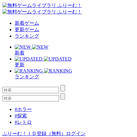
新着ゲーム
更新ゲーム
ランキング
新着
更新
ランキング
#ホラー
#探索
#レトロ
ふりーむ！ＩＤ登録（無料）
ログイン