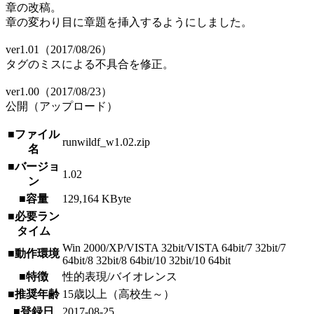
章の改稿。
章の変わり目に章題を挿入するようにしました。
ver1.01（2017/08/26）
タグのミスによる不具合を修正。
ver1.00（2017/08/23）
公開（アップロード）
■ファイル
runwildf_w1.02.zip
名
■バージョ
1.02
ン
■容量
129,164 KByte
■必要ラン
タイム
Win 2000/XP/VISTA 32bit/VISTA 64bit/7 32bit/7
■動作環境
64bit/8 32bit/8 64bit/10 32bit/10 64bit
■特徴
性的表現/バイオレンス
■推奨年齢
15歳以上（高校生～）
■登録日
2017-08-25