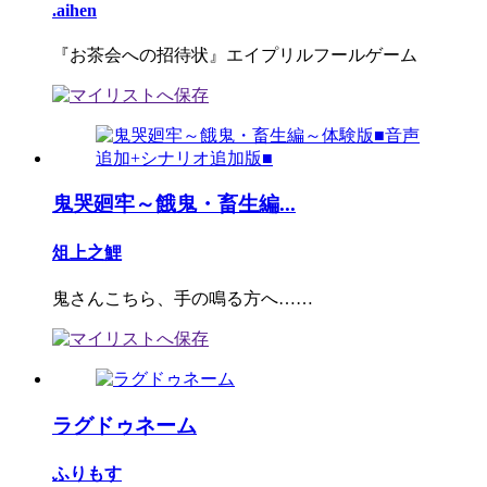
.aihen
『お茶会への招待状』エイプリルフールゲーム
鬼哭廻牢～餓鬼・畜生編...
俎上之鯉
鬼さんこちら、手の鳴る方へ……
ラグドゥネーム
ふりもす