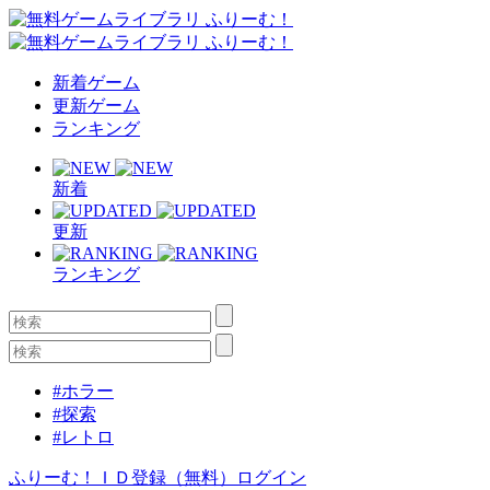
新着ゲーム
更新ゲーム
ランキング
新着
更新
ランキング
#ホラー
#探索
#レトロ
ふりーむ！ＩＤ登録（無料）
ログイン