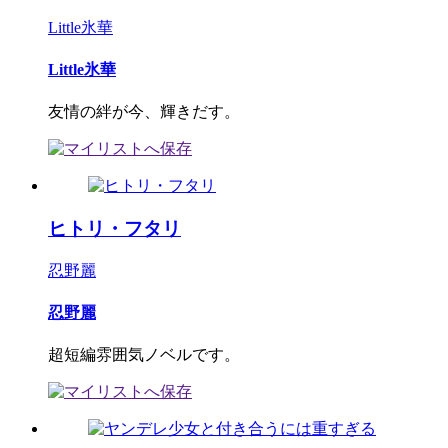
Little氷華
Little氷華
友情の絆が今、輝きだす。
ヒトリ・フタリ
忍野麗
忍野麗
超短編雰囲気ノベルです。