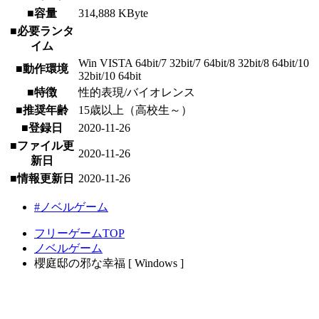
■容量
314,888 KByte
■必要ランタ
イム
Win VISTA 64bit/7 32bit/7 64bit/8 32bit/8 64bit/10
■動作環境
32bit/10 64bit
■特徴
性的表現/バイオレンス
■推奨年齢
15歳以上（高校生～）
■登録日
2020-11-26
■ファイル更
2020-11-26
新日
■情報更新日
2020-11-26
#ノベルゲーム
フリーゲームTOP
ノベルゲーム
櫻庭邸の邪な幸福 [ Windows ]