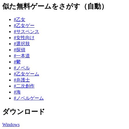
似た無料ゲームをさがす（自動）
#乙女
#乙女ゲー
#サスペンス
#女性向け
#選択肢
#探偵
#一本道
#鬱
#ノベル
#乙女ゲーム
#弁護士
#二次創作
#海
#ノベルゲーム
ダウンロード
Windows