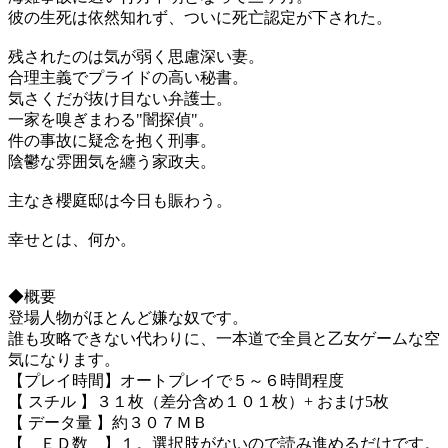
彼の生死は依然知れず、ついに死亡認定が下された。
残されたのは気が弱く思慮深い妻。
合理主義でプライドの高い秘書。
気さくだが抜け目ない弁護士。
一家を嗅ぎまわる"闇探偵"。
件の事故に疑念を抱く刑事。
陰鬱な雰囲気を纏う家政夫。
主なき櫻庭邸は今日も賑わう。
幸せとは、何か。
◆概要
登場人物がほとんど嫌な奴です。
誰も攻略できない代わりに、一本道で全員と乙女ゲームな空
気になります。
【プレイ時間】オートプレイで５～６時間程度
【 スチル 】３１枚（差分含め１０１枚）+ おまけ5枚
【 データ量 】約３０７ＭＢ
【 ＥＤ数 】１。選択肢がないので読み進めるだけです。