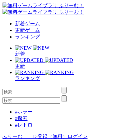
新着ゲーム
更新ゲーム
ランキング
新着
更新
ランキング
#ホラー
#探索
#レトロ
ふりーむ！ＩＤ登録（無料）
ログイン