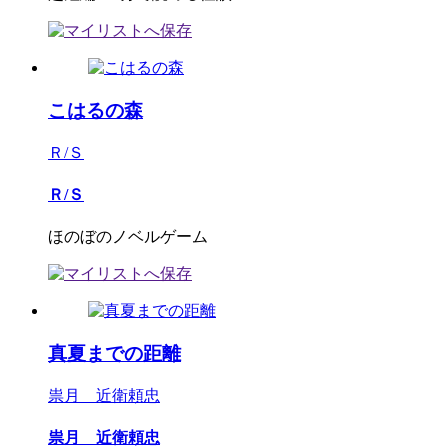
こはるの森
Ｒ/Ｓ
Ｒ/Ｓ
ほのぼのノベルゲーム
真夏までの距離
祟月 近衛頼忠
祟月 近衛頼忠