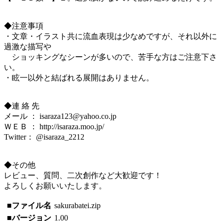
◆注意事項
・文章・イラスト共に流血表現は少なめですが、それ以外に
過激な描写や
ショッキングなシーンが多いので、苦手な方はご注意下さ
い。
・眩一以外と結ばれる展開はありません。
◆連 絡 先
メール ： isaraza123@yahoo.co.jp
ＷＥＢ ： http://isaraza.moo.jp/
Twitter： @isaraza_2212
◆その他
レビュー、質問、二次創作など大歓迎です！
よろしくお願いいたします。
■ファイル名
sakurabatei.zip
■バージョン
1.00