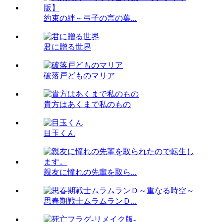
約束の絆～弓子の言の葉...
君に贈る世界
破落戸どものマリア
貴方はあくまで私のもの
目玉くん
親友に憧れの先輩を取ら...
思春期戦士ムラムランＤ...