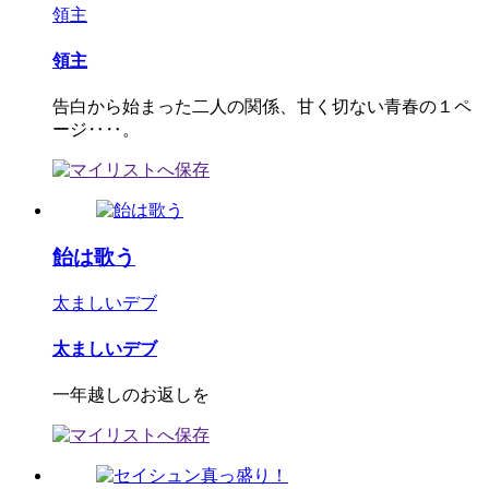
領主
領主
告白から始まった二人の関係、甘く切ない青春の１ペ
ージ‥‥。
飴は歌う
太ましいデブ
太ましいデブ
一年越しのお返しを