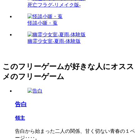
死亡フラグ-リメイク版-
怪談小噺・蒐
幽霊少女室-夏雨-体験版
このフリーゲームが好きな人にオスス
メのフリーゲーム
告白
領主
告白から始まった二人の関係、甘く切ない青春の１ペ
ージ‥‥。