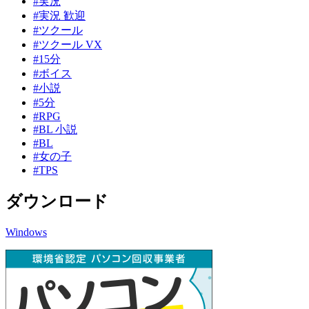
#実況
#実況 歓迎
#ツクール
#ツクール VX
#15分
#ボイス
#小説
#5分
#RPG
#BL 小説
#BL
#女の子
#TPS
ダウンロード
Windows