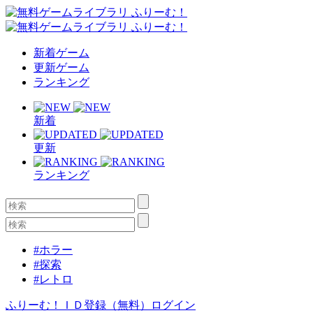
新着ゲーム
更新ゲーム
ランキング
新着
更新
ランキング
#ホラー
#探索
#レトロ
ふりーむ！ＩＤ登録（無料）
ログイン