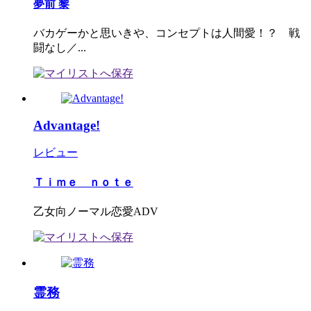
夢前 黎
バカゲーかと思いきや、コンセプトは人間愛！？ 戦
闘なし／...
Advantage!
レビュー
Ｔｉｍｅ ｎｏｔｅ
乙女向ノーマル恋愛ADV
霊務