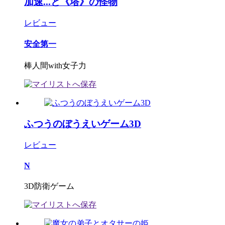
加速...と《塔》の怪物
レビュー
安全第一
棒人間with女子力
ふつうのぼうえいゲーム3D
レビュー
N
3D防衛ゲーム