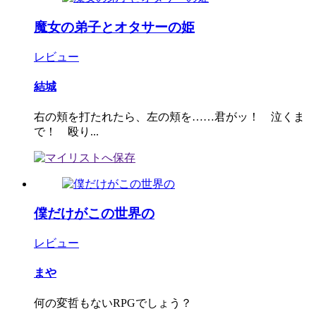
魔女の弟子とオタサーの姫
レビュー
結城
右の頬を打たれたら、左の頬を……君がッ！ 泣くま
で！ 殴り...
僕だけがこの世界の
レビュー
まや
何の変哲もないRPGでしょう？