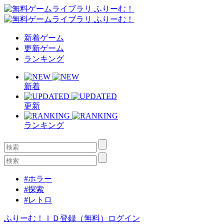
新着ゲーム
更新ゲーム
ランキング
新着
更新
ランキング
#ホラー
#探索
#レトロ
ふりーむ！ＩＤ登録（無料）
ログイン