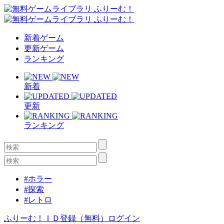
新着ゲーム
更新ゲーム
ランキング
新着
更新
ランキング
#ホラー
#探索
#レトロ
ふりーむ！ＩＤ登録（無料）
ログイン