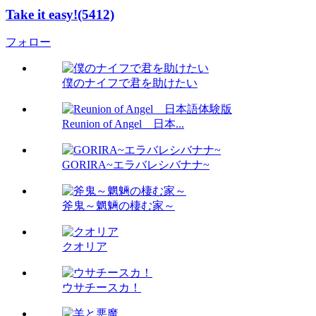
Take it easy!(5412)
フォロー
僕のナイフで君を助けたい
Reunion of Angel 日本...
GORIRA~エラバレシバナナ~
斧鬼～魍魎の棲む家～
クオリア
ウサチースカ！