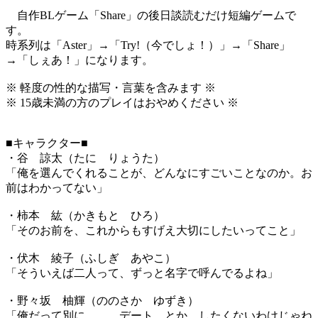
自作BLゲーム「Share」の後日談読むだけ短編ゲームで
す。
時系列は「Aster」→「Try!（今でしょ！）」→「Share」
→「しぇあ！」になります。
※ 軽度の性的な描写・言葉を含みます ※
※ 15歳未満の方のプレイはおやめください ※
■キャラクター■
・谷 諒太（たに りょうた）
「俺を選んでくれることが、どんなにすごいことなのか。お
前はわかってない」
・柿本 紘（かきもと ひろ）
「そのお前を、これからもすげえ大切にしたいってこと」
・伏木 綾子（ふしぎ あやこ）
「そういえば二人って、ずっと名字で呼んでるよね」
・野々坂 柚輝（ののさか ゆずき）
「俺だって別に、……デート、とか、したくないわけじゃね