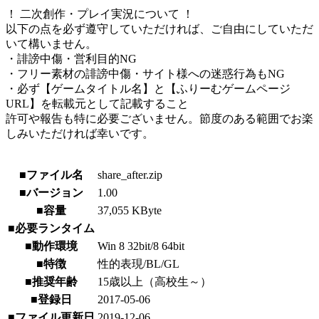
！ 二次創作・プレイ実況について ！
以下の点を必ず遵守していただければ、ご自由にしていただ
いて構いません。
・誹謗中傷・営利目的NG
・フリー素材の誹謗中傷・サイト様への迷惑行為もNG
・必ず【ゲームタイトル名】と【ふりーむゲームページ
URL】を転載元として記載すること
許可や報告も特に必要ございません。節度のある範囲でお楽
しみいただければ幸いです。
■ファイル名
share_after.zip
■バージョン
1.00
■容量
37,055 KByte
■必要ランタイム
■動作環境
Win 8 32bit/8 64bit
■特徴
性的表現/BL/GL
■推奨年齢
15歳以上（高校生～）
■登録日
2017-05-06
■ファイル更新日
2019-12-06