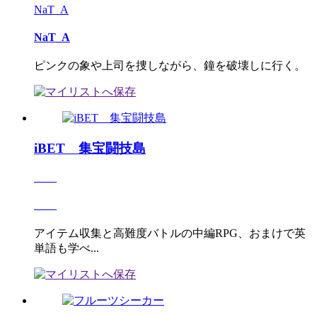
NaT_A
NaT_A
ピンクの象や上司を捜しながら、鐘を破壊しに行く。
iBET 集宝闘技島
アイテム収集と高難度バトルの中編RPG、おまけで英
単語も学べ...