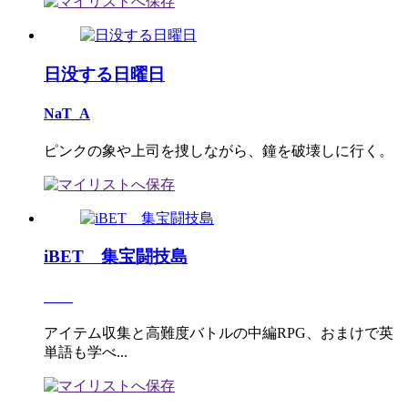
日没する日曜日
NaT_A
ピンクの象や上司を捜しながら、鐘を破壊しに行く。
iBET 集宝闘技島
アイテム収集と高難度バトルの中編RPG、おまけで英
単語も学べ...