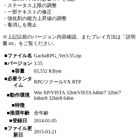
・ステータス上限の調整
・一部テキストの修正
・強化剤の能力上昇値の調整
・毒消しを廃止
※上記以前のバージョン内容確認、またプレイ方法は「説明
書.txt」をご覧ください。
■ファイル名
GachaRPG_Ver3.55.zip
■バージョン
3.55
■容量
65,552 KByte
■必要ランタ
RPGツクールVX RTP
イム
Win XP/VISTA 32bit/VISTA 64bit/7 32bit/7
■動作環境
64bit/8 32bit/8 64bit
■特徴
■推奨年齢
全年齢
■登録日
2014-01-05
■ファイル更
2015-03-21
新日