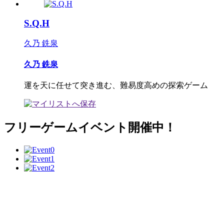
S.Q.H
久乃 銑泉
久乃 銑泉
運を天に任せて突き進む、難易度高めの探索ゲーム
フリーゲームイベント開催中！