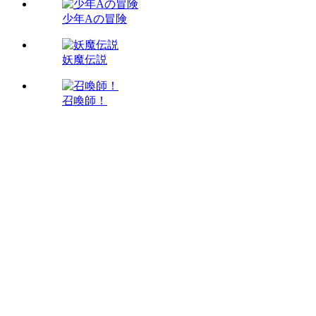
少年Aの冒険
妖魔伝説
召喚師！