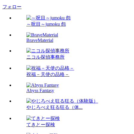
フォロー
～呪目～jumoku 怨
BraveMaterial
ニコル探偵事務所
祝福－天使の品格－
Abyss Fantasy
やじろべえ狂る狂る（体...
てきとー探検