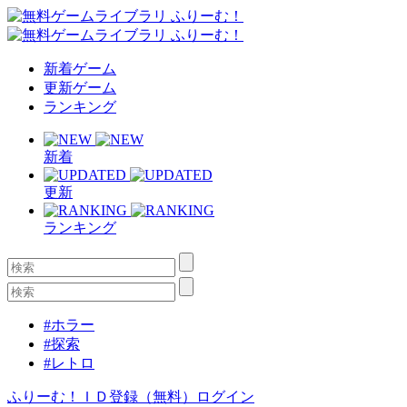
新着ゲーム
更新ゲーム
ランキング
新着
更新
ランキング
#ホラー
#探索
#レトロ
ふりーむ！ＩＤ登録（無料）
ログイン