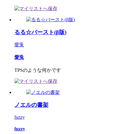
るる☆バースト(β版)
愛兎
愛兎
TPSのような何かです
ノエルの書架
fuzzy
fuzzy