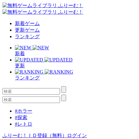
新着ゲーム
更新ゲーム
ランキング
新着
更新
ランキング
#ホラー
#探索
#レトロ
ふりーむ！ＩＤ登録（無料）
ログイン