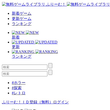
新着ゲーム
更新ゲーム
ランキング
新着
更新
ランキング
#ホラー
#探索
#レトロ
ふりーむ！ＩＤ登録（無料）
ログイン