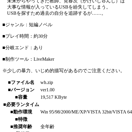
未来からやってきた教師、筧春次（かけいしゅんじ）は
大事な情報が入っているUSBを紛失してしまう。
USBを探すため過去の自分を追跡するが……。
■ジャンル：短編ノベル
■プレイ時間：約30分
■分岐エンド：あり
■制作ツール：LiveMaker
※少しの暴力、いじめ的描写があるのでご注意ください。
■ファイル名
wh.zip
■バージョン
ver1.00
■容量
19,517 KByte
■必要ランタイム
■動作環境
Win 95/98/2000/ME/XP/VISTA 32bit/VISTA 64bit/
■特徴
■推奨年齢
全年齢