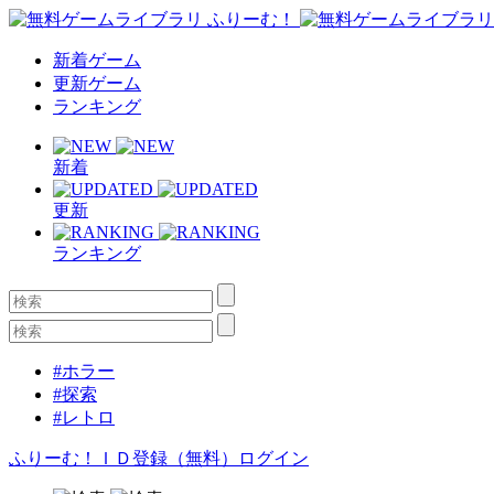
新着ゲーム
更新ゲーム
ランキング
新着
更新
ランキング
#ホラー
#探索
#レトロ
ふりーむ！ＩＤ登録（無料）
ログイン