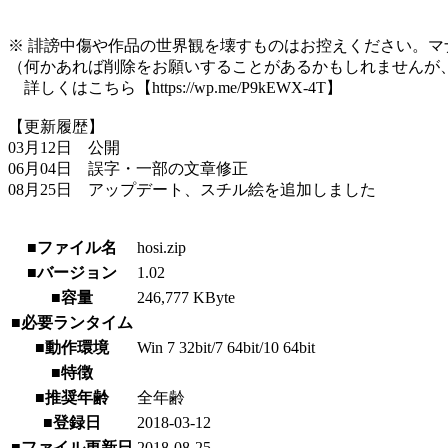
※ 誹謗中傷や作品の世界観を壊すものはお控えください。マ
（何かあれば削除をお願いすることがあるかもしれませんが
詳しくはこちら【https://wp.me/P9kEWX-4T】
【更新履歴】
03月12日 公開
06月04日 誤字・一部の文章修正
08月25日 アップデート、スチル絵を追加しました
■ファイル名
hosi.zip
■バージョン
1.02
■容量
246,777 KByte
■必要ランタイム
■動作環境
Win 7 32bit/7 64bit/10 64bit
■特徴
■推奨年齢
全年齢
■登録日
2018-03-12
■ファイル更新日
2018-08-25