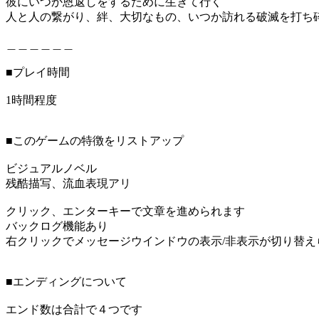
彼にいつか恩返しをするために生きて行く
人と人の繋がり、絆、大切なもの、いつか訪れる破滅を打ち
＿＿＿＿＿＿
■プレイ時間
1時間程度
■このゲームの特徴をリストアップ
ビジュアルノベル
残酷描写、流血表現アリ
クリック、エンターキーで文章を進められます
バックログ機能あり
右クリックでメッセージウインドウの表示/非表示が切り替え
■エンディングについて
エンド数は合計で４つです