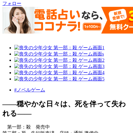
フォロー
#ノベルゲーム
――穏やかな日々は、死を伴って失わ
れる――
第一部：殺 発売中