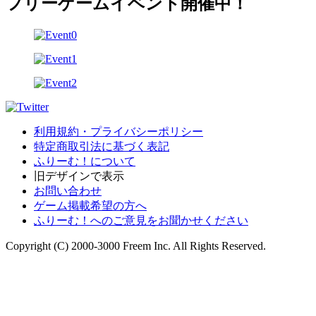
フリーゲームイベント開催中！
利用規約・プライバシーポリシー
特定商取引法に基づく表記
ふりーむ！について
旧デザインで表示
お問い合わせ
ゲーム掲載希望の方へ
ふりーむ！へのご意見をお聞かせください
Copyright (C) 2000-3000 Freem Inc. All Rights Reserved.