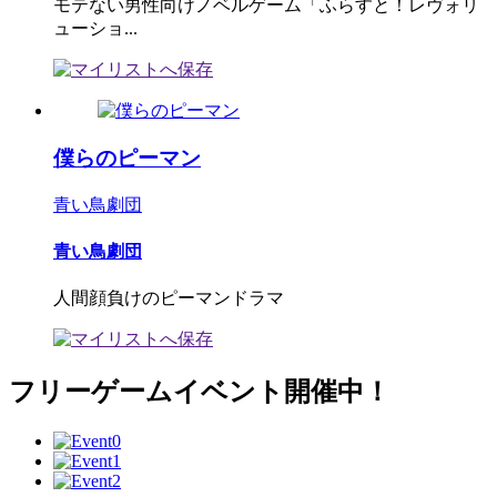
モテない男性向けノベルゲーム「ふらすと！レヴォリ
ューショ...
僕らのピーマン
青い鳥劇団
青い鳥劇団
人間顔負けのピーマンドラマ
フリーゲームイベント開催中！