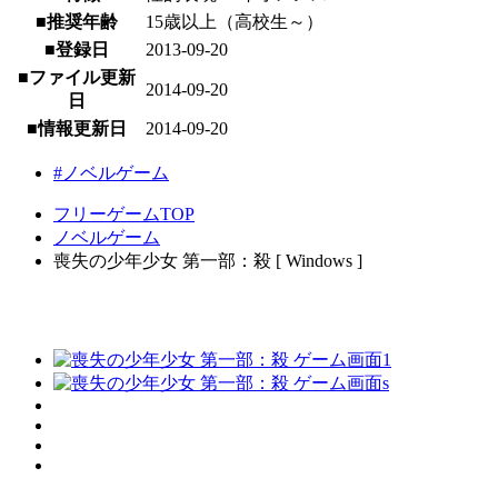
■推奨年齢
15歳以上（高校生～）
■登録日
2013-09-20
■ファイル更新
2014-09-20
日
■情報更新日
2014-09-20
#ノベルゲーム
フリーゲームTOP
ノベルゲーム
喪失の少年少女 第一部：殺 [ Windows ]