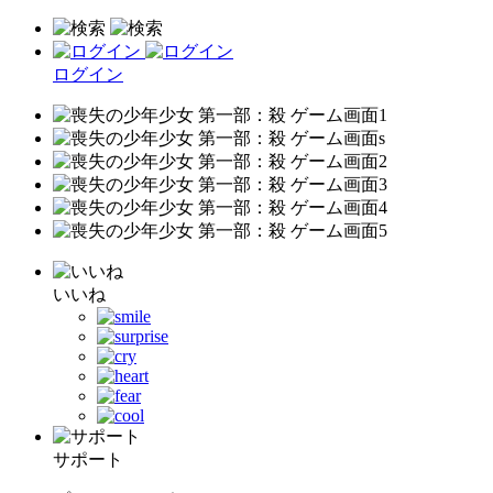
ログイン
いいね
サポート