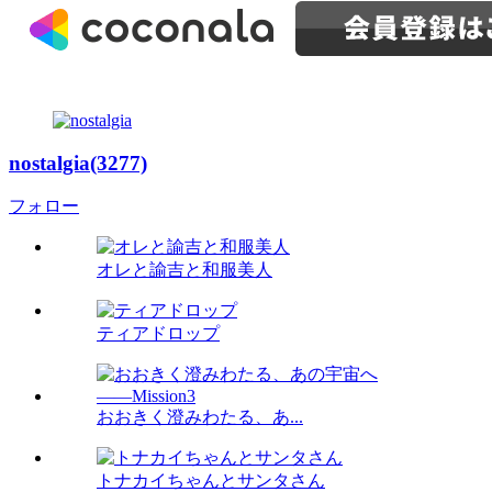
nostalgia(3277)
フォロー
オレと諭吉と和服美人
ティアドロップ
おおきく澄みわたる、あ...
トナカイちゃんとサンタさん