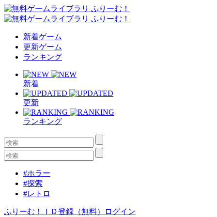
新着ゲーム
更新ゲーム
ランキング
新着
更新
ランキング
#ホラー
#探索
#レトロ
ふりーむ！ＩＤ登録（無料）
ログイン