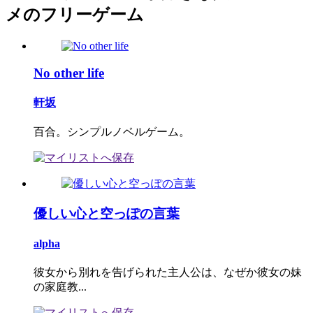
メのフリーゲーム
No other life
軒坂
百合。シンプルノベルゲーム。
優しい心と空っぽの言葉
alpha
彼女から別れを告げられた主人公は、なぜか彼女の妹
の家庭教...