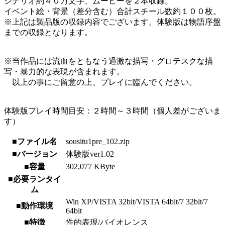
シナリオ約４０万文字、ムービーを２本収録。
イベント絵・背景（差分含む）合計スチール数約１００枚。
※上記は製品版の収録内容でございます。体験版は物語序盤
までの収録となります。
※当作品には流血をともなう過激な描写・グロテスクな描
写・暴力的な表現が含まれます。
以上の事にご留意の上、プレイに臨んでください。
体験版プレイ時間目安：２時間～３時間（個人差がございま
す）
■ファイル名
sousitu1pre_102.zip
■バージョン
体験版ver1.02
■容量
302,077 KByte
■必要ランタイ
ム
Win XP/VISTA 32bit/VISTA 64bit/7 32bit/7
■動作環境
64bit
■特徴
性的表現/バイオレンス