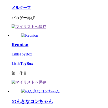
メルクーフ
バカゲー再び
Reunion
LittleToyBox
LittleToyBox
第一作目
のんきなコンちゃん