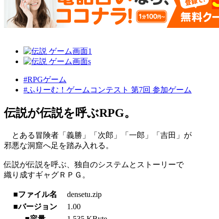
#RPGゲーム
#ふりーむ！ゲームコンテスト 第7回 参加ゲーム
伝説が伝説を呼ぶRPG。
とある冒険者「義勝」「次郎」「一郎」「吉田」が
邪悪な洞窟へ足を踏み入れる。
伝説が伝説を呼ぶ、独自のシステムとストーリーで
織り成すギャグＲＰＧ。
■ファイル名
densetu.zip
■バージョン
1.00
■容量
1,535 KByte