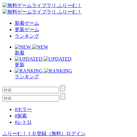
新着ゲーム
更新ゲーム
ランキング
新着
更新
ランキング
#ホラー
#探索
#レトロ
ふりーむ！ＩＤ登録（無料）
ログイン