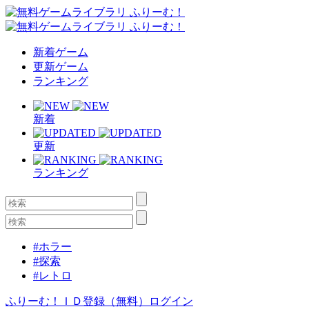
新着ゲーム
更新ゲーム
ランキング
新着
更新
ランキング
#ホラー
#探索
#レトロ
ふりーむ！ＩＤ登録（無料）
ログイン