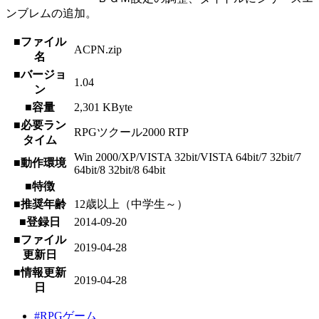
ンブレムの追加。
■ファイル
ACPN.zip
名
■バージョ
1.04
ン
■容量
2,301 KByte
■必要ラン
RPGツクール2000 RTP
タイム
Win 2000/XP/VISTA 32bit/VISTA 64bit/7 32bit/7
■動作環境
64bit/8 32bit/8 64bit
■特徴
■推奨年齢
12歳以上（中学生～）
■登録日
2014-09-20
■ファイル
2019-04-28
更新日
■情報更新
2019-04-28
日
#RPGゲーム