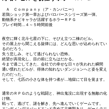
Ａ Ｃｏｍｐａｎｙ（ア・カンパニー）
若鶏ショック第一章およびバロバースシリーズ第一弾。
動物系チビキャラが活躍するホラーＲＰＧ
プレイ時間…４～５時間前後
夜空に輝く北斗七星の下に、そびえ立つ二棟のビル。
その屋上から聞こえる旋律には、どんな思いが込められてい
るのだろう。
失う悲しみ、そして逃げられない恐怖。
絶望が具現化し、目の前に立ちはだかる。
今まで過ごしてきた、会社での幸せな日々が失われた瞬間
通い慣れたビルが、得体の知れないダンジョンへと姿を変え
たのだった。
そして、七匹の小さな体を持つ者が…地獄にて目を覚ます。
通常のＲＰＧのような戦闘と、神出鬼没に出現する無敵の化
け物。
戦って、逃げて、謎を解き、先へ進んでいくゲームです。
エンディングはバッドエンド含めて六種類あり、ゲームクリ