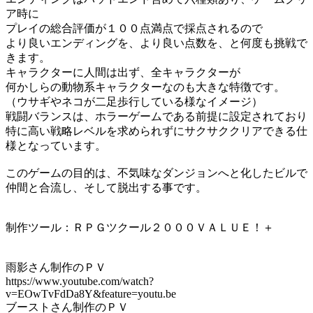
ア時に
プレイの総合評価が１００点満点で採点されるので
より良いエンディングを、より良い点数を、と何度も挑戦で
きます。
キャラクターに人間は出ず、全キャラクターが
何かしらの動物系キャラクターなのも大きな特徴です。
（ウサギやネコが二足歩行している様なイメージ）
戦闘バランスは、ホラーゲームである前提に設定されており
特に高い戦略レベルを求められずにサクサククリアできる仕
様となっています。
このゲームの目的は、不気味なダンジョンへと化したビルで
仲間と合流し、そして脱出する事です。
制作ツール：ＲＰＧツクール２０００ＶＡＬＵＥ！＋
雨影さん制作のＰＶ
https://www.youtube.com/watch?
v=EOwTvFdDa8Y&feature=youtu.be
ブーストさん制作のＰＶ