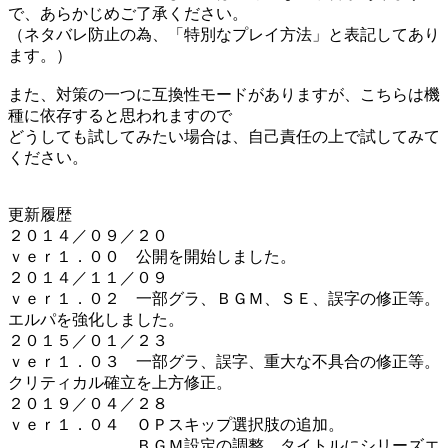
で、あらかじめご了承ください。
（ネタバレ防止の為、「特別なプレイ方法」と表記してあり
ます。）
また、対策の一つに互換性モードがありますが、こちらは機
種に依存すると思われますので
どうしても試してみたい場合は、自己責任の上で試してみて
ください。
更新履歴
２０１４／０９／２０
ｖｅｒ１．００ 公開を開始しました。
２０１４／１１／０９
ｖｅｒ１．０２ 一部グラ、ＢＧＭ、ＳＥ、誤字の修正等。
エルパを強化しました。
２０１５／０１／２３
ｖｅｒ１．０３ 一部グラ、誤字、重大な不具合の修正等。
クリティカル確立を上方修正。
２０１９／０４／２８
ｖｅｒ１．０４ ＯＰスキップ選択肢の追加。
ＢＧＭ設定の調整、タイトルにシリーズエ