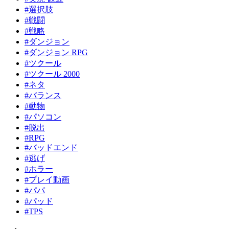
#選択肢
#戦闘
#戦略
#ダンジョン
#ダンジョン RPG
#ツクール
#ツクール 2000
#ネタ
#バランス
#動物
#パソコン
#脱出
#RPG
#バッドエンド
#逃げ
#ホラー
#プレイ動画
#パパ
#パッド
#TPS