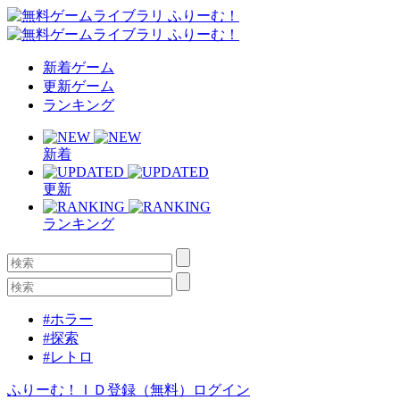
新着ゲーム
更新ゲーム
ランキング
新着
更新
ランキング
#ホラー
#探索
#レトロ
ふりーむ！ＩＤ登録（無料）
ログイン