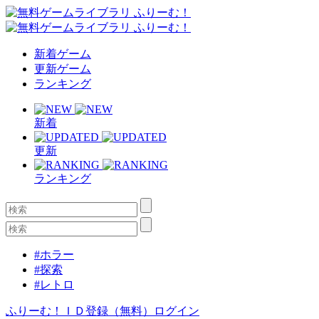
新着ゲーム
更新ゲーム
ランキング
新着
更新
ランキング
#ホラー
#探索
#レトロ
ふりーむ！ＩＤ登録（無料）
ログイン