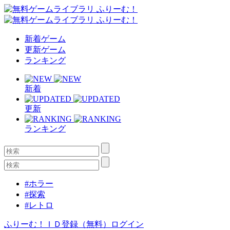
新着ゲーム
更新ゲーム
ランキング
新着
更新
ランキング
#ホラー
#探索
#レトロ
ふりーむ！ＩＤ登録（無料）
ログイン