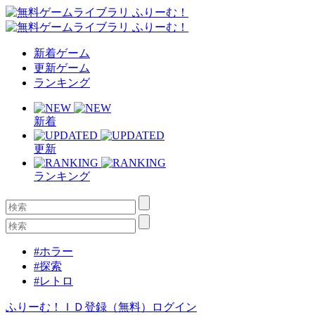
新着ゲーム
更新ゲーム
ランキング
新着
更新
ランキング
#ホラー
#探索
#レトロ
ふりーむ！ＩＤ登録（無料）
ログイン