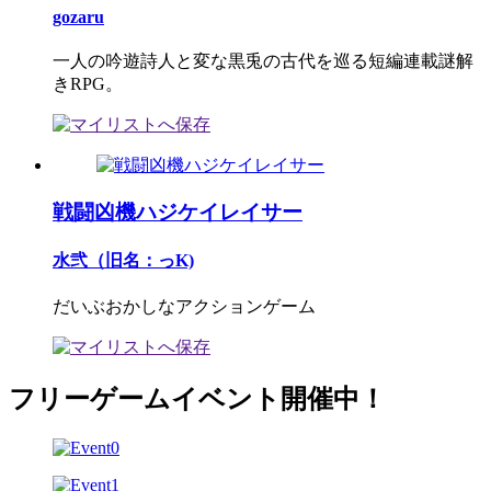
gozaru
一人の吟遊詩人と変な黒兎の古代を巡る短編連載謎解
きRPG。
戦闘凶機ハジケイレイサー
水弐（旧名：っK)
だいぶおかしなアクションゲーム
フリーゲームイベント開催中！