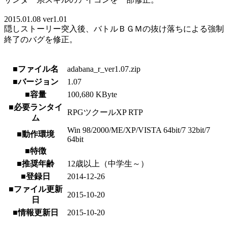
2015.01.08 ver1.01
隠しストーリー突入後、バトルＢＧＭの抜け落ちによる強制
終了のバグを修正。
■ファイル名
adabana_r_ver1.07.zip
■バージョン
1.07
■容量
100,680 KByte
■必要ランタイ
RPGツクールXP RTP
ム
Win 98/2000/ME/XP/VISTA 64bit/7 32bit/7
■動作環境
64bit
■特徴
■推奨年齢
12歳以上（中学生～）
■登録日
2014-12-26
■ファイル更新
2015-10-20
日
■情報更新日
2015-10-20