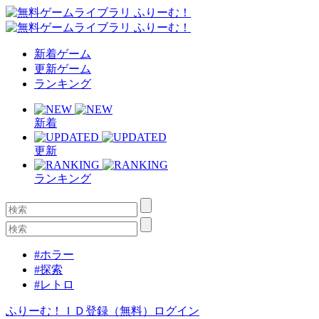
新着ゲーム
更新ゲーム
ランキング
新着
更新
ランキング
#ホラー
#探索
#レトロ
ふりーむ！ＩＤ登録（無料）
ログイン