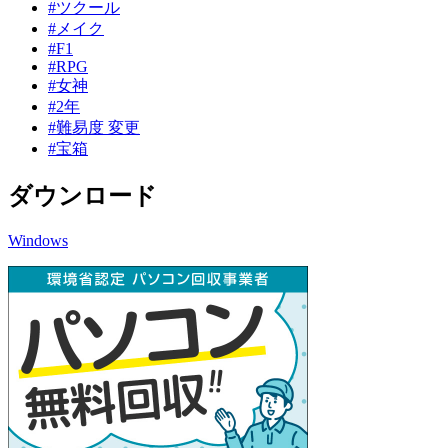
#ツクール
#メイク
#F1
#RPG
#女神
#2年
#難易度 変更
#宝箱
ダウンロード
Windows