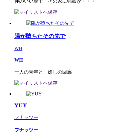
仲のいい親子、その家に強盗が・・・
陽が堕ちたその先で
WH
WH
一人の青年と、妖しの回廊
YUY
フナッツー
フナッツー