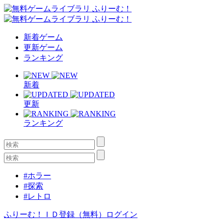
新着ゲーム
更新ゲーム
ランキング
新着
更新
ランキング
#ホラー
#探索
#レトロ
ふりーむ！ＩＤ登録（無料）
ログイン