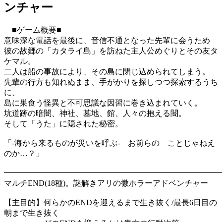
ンチャー
■ゲーム概要■
意味深な電話を最後に、音信不通となった先輩に会うため
彼の故郷の「カタライ島」を訪ねた主人公めぐりとその友タ
ケマル。
二人は船の事故により、その島に閉じ込められてしまう。
先輩の行方も知れぬまま、手がかりを探しつつ探索するうち
に、
島に巣食う怪異と不可思議な因習に巻き込まれていく。
坑道跡の暗闇、神社、墓地、館、人々の抱える闇。
そして「うた」に隠された秘密。
「-海から来るものが災いを呼ぶ- お前らの ことじゃねえ
のか…？」
━━━━━━━━━━━━━━━━━━━━━━━━━━━
マルチEND(18種)。謎解きアリの微ホラーアドベンチャー
【主目的】何らかのENDを迎えるまで生き抜く/最長6日目の
朝まで生き抜く