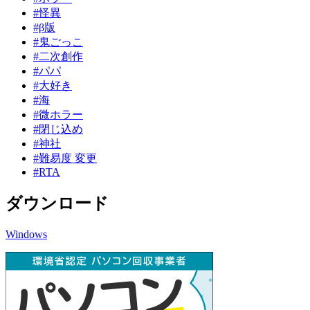
#怪異
#β版
#鬼ごっこ
#二次創作
#パパ
#大好き
#海
#微ホラー
#閉じ込め
#神社
#難易度 変更
#RTA
ダウンロード
Windows