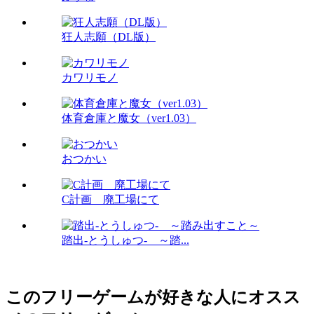
狂人志願（DL版）
カワリモノ
体育倉庫と魔女（ver1.03）
おつかい
C計画 廃工場にて
踏出-とうしゅつ- ～踏...
このフリーゲームが好きな人にオスス