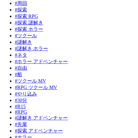
#周回
#探索
#探索 RPG
#探索 謎解き
#探索 ホラー
#ツクール
#謎解き
#謎解き ホラー
#ネタ
#ホラー アドベンチャー
#自由
#船
#ツクール MV
#RPG ツクール MV
#やり込み
#30分
#R15
#RPG
#謎解き アドベンチャー
#先輩
#探索 アドベンチャー
#ホラー