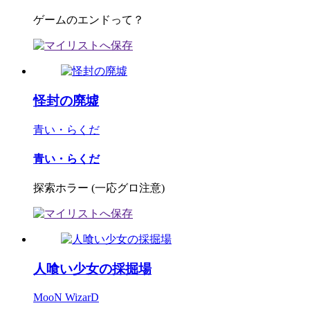
ゲームのエンドって？
怪封の廃墟
青い・らくだ
青い・らくだ
探索ホラー (一応グロ注意)
人喰い少女の採掘場
MooN WizarD