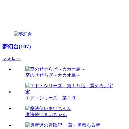
夢幻台(107)
フォロー
空のせせらぎ～カカオ島～
エド・シリーズ 第１９...
魔法使いまいちゃん