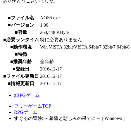
ありがとうございました。
■ファイル名
AOS5.exe
■バージョン
1.00
■容量
264,448 KByte
■必要ランタイム
特に必要ありません
■動作環境
Win VISTA 32bit/VISTA 64bit/7 32bit/7 64bit/8 3
■特徴
■推奨年齢
全年齢
■登録日
2016-12-17
■ファイル更新日
2016-12-17
■情報更新日
2016-12-17
#RPGゲーム
フリーゲームTOP
RPGゲーム
すぐるの冒険5～希望と悲しみの果てに～ [ Windows ]