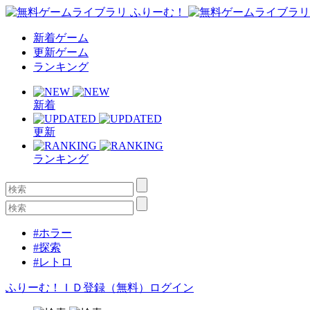
新着ゲーム
更新ゲーム
ランキング
新着
更新
ランキング
#ホラー
#探索
#レトロ
ふりーむ！ＩＤ登録（無料）
ログイン