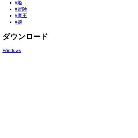
#姫
#冒険
#魔王
#娘
ダウンロード
Windows