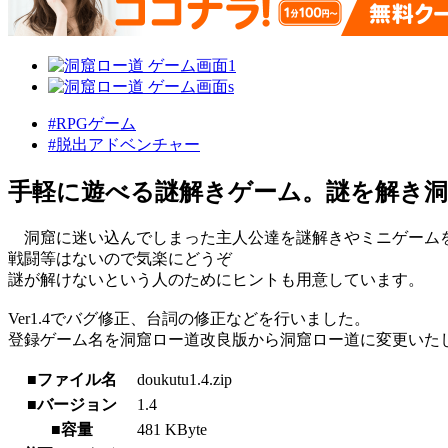
#RPGゲーム
#脱出アドベンチャー
手軽に遊べる謎解きゲーム。謎を解き
洞窟に迷い込んでしまった主人公達を謎解きやミニゲーム
戦闘等はないので気楽にどうぞ
謎が解けないという人のためにヒントも用意しています。
Ver1.4でバグ修正、台詞の修正などを行いました。
登録ゲーム名を洞窟ロー道改良版から洞窟ロー道に変更いた
■ファイル名
doukutu1.4.zip
■バージョン
1.4
■容量
481 KByte