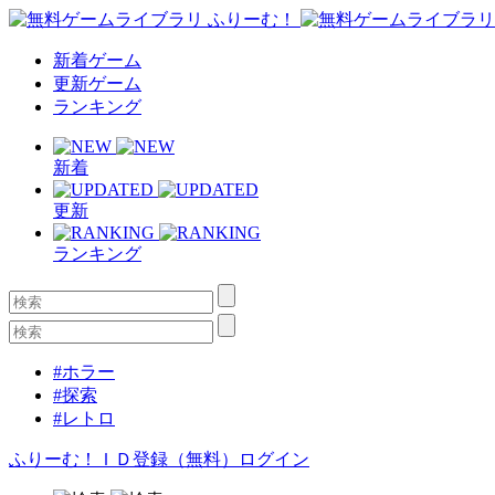
新着ゲーム
更新ゲーム
ランキング
新着
更新
ランキング
#ホラー
#探索
#レトロ
ふりーむ！ＩＤ登録（無料）
ログイン