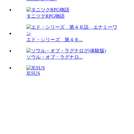
タニツクRPG物語
エド・シリーズ 第４６...
ソウル・オブ・ラグナロ...
JESUS