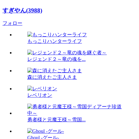
すぎやん(3988)
フォロー
もっこりハンターライフ
レジェンド２～竜の魂を...
森に消えたご主人さま
レベリオン
勇者様と元魔王様～雪国...
Ghoul -グール-