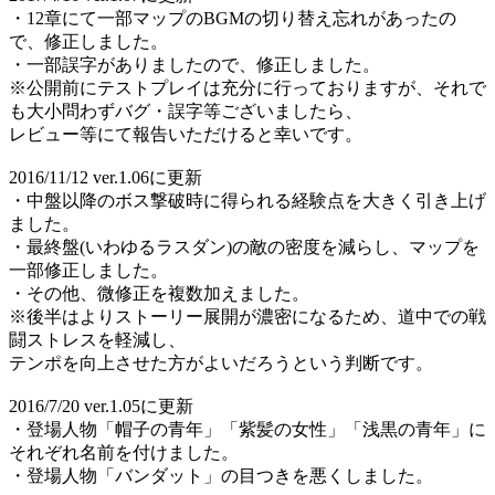
・12章にて一部マップのBGMの切り替え忘れがあったの
で、修正しました。
・一部誤字がありましたので、修正しました。
※公開前にテストプレイは充分に行っておりますが、それで
も大小問わずバグ・誤字等ございましたら、
レビュー等にて報告いただけると幸いです。
2016/11/12 ver.1.06に更新
・中盤以降のボス撃破時に得られる経験点を大きく引き上げ
ました。
・最終盤(いわゆるラスダン)の敵の密度を減らし、マップを
一部修正しました。
・その他、微修正を複数加えました。
※後半はよりストーリー展開が濃密になるため、道中での戦
闘ストレスを軽減し、
テンポを向上させた方がよいだろうという判断です。
2016/7/20 ver.1.05に更新
・登場人物「帽子の青年」「紫髪の女性」「浅黒の青年」に
それぞれ名前を付けました。
・登場人物「バンダット」の目つきを悪くしました。