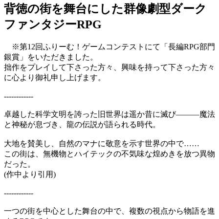
背徳の街を舞台にした群像劇型ダーク
ファンタジーRPG
※第12回ふりーむ！ゲームコンテストにて「長編RPG部門
銀賞」をいただきました。
拙作をプレイして下さった方々、興味を持って下さった方々
に心より御礼申し上げます。
------------
卓越した科学文明を誇った旧世界は遥か昔に滅び―――魔法
と神秘が息づき、龍の伝説が語られる時代。
大地を賛美し、自然のマナに敬意を示す世界の中で……
この街は、無機物とハイテックの不気味な煌めきを放つ異物
だった。
(作中より引用)
------------
一つの街を中心とした舞台の中で、複数の視点から物語を進