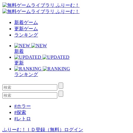
新着ゲーム
更新ゲーム
ランキング
新着
更新
ランキング
#ホラー
#探索
#レトロ
ふりーむ！ＩＤ登録（無料）
ログイン