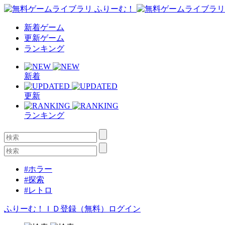
新着ゲーム
更新ゲーム
ランキング
新着
更新
ランキング
#ホラー
#探索
#レトロ
ふりーむ！ＩＤ登録（無料）
ログイン