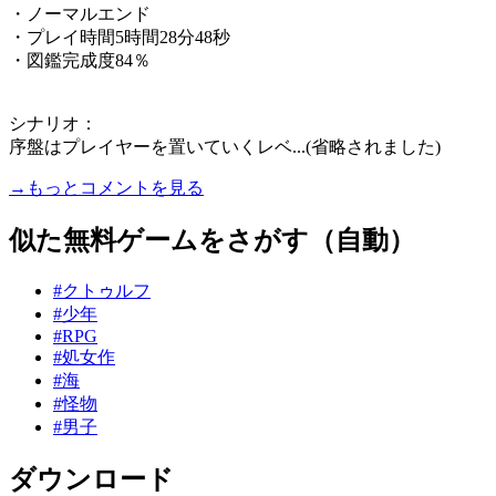
・ノーマルエンド
・プレイ時間5時間28分48秒
・図鑑完成度84％
シナリオ：
序盤はプレイヤーを置いていくレベ...(省略されました)
→もっとコメントを見る
似た無料ゲームをさがす（自動）
#クトゥルフ
#少年
#RPG
#処女作
#海
#怪物
#男子
ダウンロード