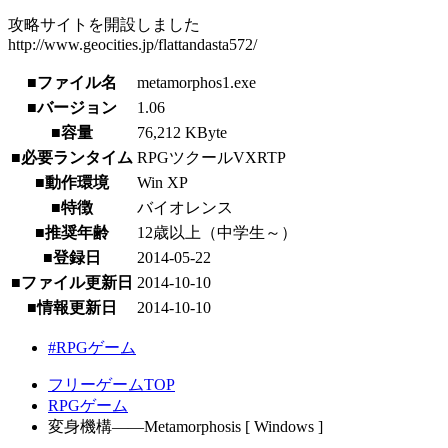
攻略サイトを開設しました
http://www.geocities.jp/flattandasta572/
■ファイル名
metamorphos1.exe
■バージョン
1.06
■容量
76,212 KByte
■必要ランタイム
RPGツクールVXRTP
■動作環境
Win XP
■特徴
バイオレンス
■推奨年齢
12歳以上（中学生～）
■登録日
2014-05-22
■ファイル更新日
2014-10-10
■情報更新日
2014-10-10
#RPGゲーム
フリーゲームTOP
RPGゲーム
変身機構――Metamorphosis [ Windows ]