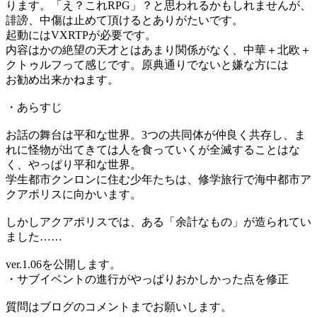
ります。「え？これRPG」？と思われるかもしれませんが、
誹謗、中傷は止めて頂けるとありがたいです。
起動にはVXRTPが必要です。
内容はかの絶望の天才とはあまり関係がなく、中華＋北欧＋
クトゥルフって感じです。原典通りでないと嫌な方には
お勧め出来かねます。
・あらすじ
お話の舞台は平和な世界。3つの共同体が仲良く共存し、ま
れに怪物が出てきては人を食っていくが全滅することはな
く、やっぱり平和な世界。
学生都市クンロンに住む少年たちは、修学旅行で海中都市ア
クアポリスに向かいます。
しかしアクアポリスでは、ある「余計なもの」が造られてい
ました……
ver.1.06を公開します。
・サブイベントの進行がやっぱりおかしかった点を修正
質問はブログのコメントまでお願いします。