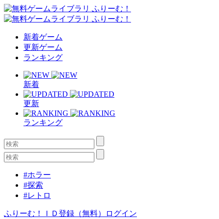
新着ゲーム
更新ゲーム
ランキング
新着
更新
ランキング
#ホラー
#探索
#レトロ
ふりーむ！ＩＤ登録（無料）
ログイン