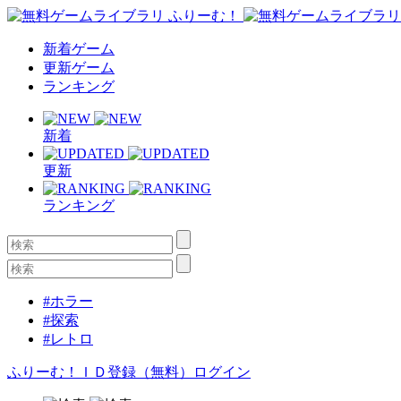
新着ゲーム
更新ゲーム
ランキング
新着
更新
ランキング
#ホラー
#探索
#レトロ
ふりーむ！ＩＤ登録（無料）
ログイン