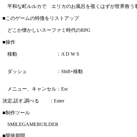
平和な町ルルカで エリカのお風呂を覗くはずが世界救
■このゲームの特徴をリストアップ
どこか懐かしいスーファミ時代のRPG
■操作
移動 ：A D W S
ダッシュ ：Shift+移動
メニュー、キャンセル：Esc
決定,話す,調べる ：Enter
■制作ツール
SMILEGAMEBUILDER
■開発期間