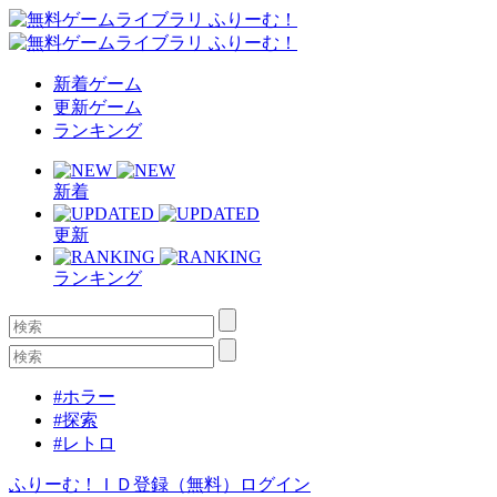
新着ゲーム
更新ゲーム
ランキング
新着
更新
ランキング
#ホラー
#探索
#レトロ
ふりーむ！ＩＤ登録（無料）
ログイン