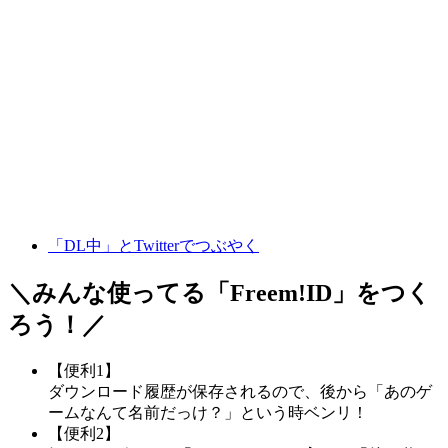
「DL中」とTwitterでつぶやく
＼みんな使ってる「
Freem!ID
」をつく
ろう！／
【便利1】
ダウンロード履歴が保存されるので、後から「あのゲ
ームなんて名前だっけ？」という時ベンリ！
【便利2】