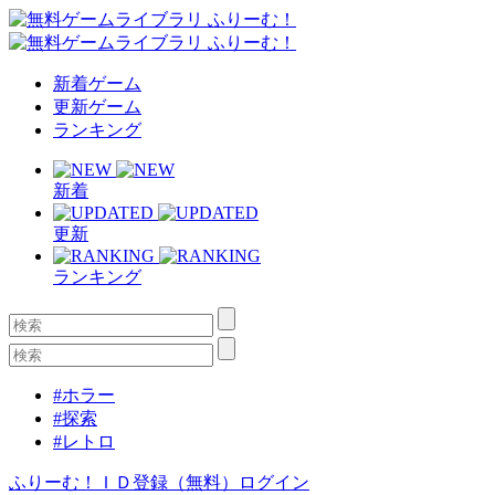
新着ゲーム
更新ゲーム
ランキング
新着
更新
ランキング
#ホラー
#探索
#レトロ
ふりーむ！ＩＤ登録（無料）
ログイン