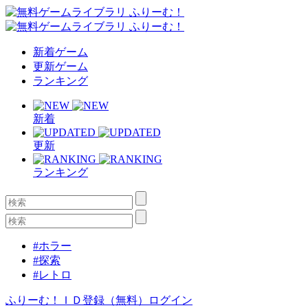
新着ゲーム
更新ゲーム
ランキング
新着
更新
ランキング
#ホラー
#探索
#レトロ
ふりーむ！ＩＤ登録（無料）
ログイン