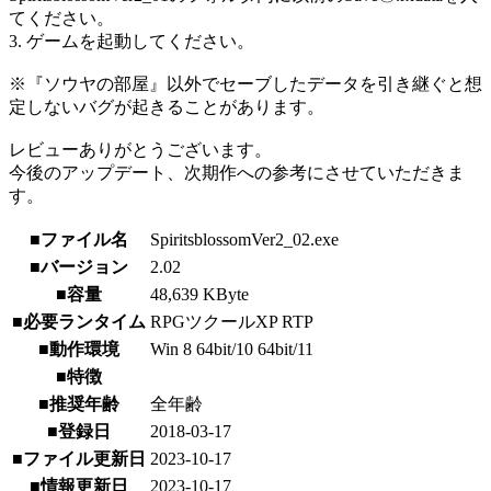
てください。
3. ゲームを起動してください。
※『ソウヤの部屋』以外でセーブしたデータを引き継ぐと想
定しないバグが起きることがあります。
レビューありがとうございます。
今後のアップデート、次期作への参考にさせていただきま
す。
■ファイル名
SpiritsblossomVer2_02.exe
■バージョン
2.02
■容量
48,639 KByte
■必要ランタイム
RPGツクールXP RTP
■動作環境
Win 8 64bit/10 64bit/11
■特徴
■推奨年齢
全年齢
■登録日
2018-03-17
■ファイル更新日
2023-10-17
■情報更新日
2023-10-17