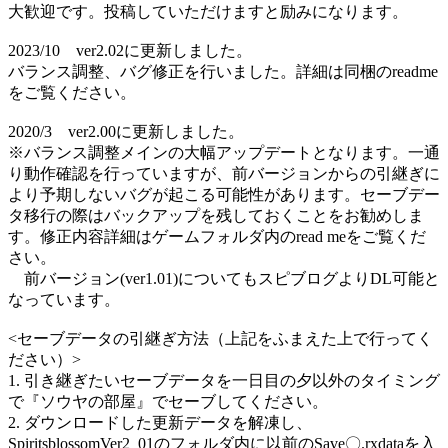
大歓迎です。投稿していただけますと励みになります。
2023/10 ver2.02に更新しました。
バランス調整、バグ修正を行いました。詳細は同梱のreadme
をご覧ください。
2020/3 ver2.00に更新しました。
※バランス調整メインの大幅アップデートとなります。一通
り動作確認を行っていますが、前バージョンからの引継ぎに
より予期しないバグが起こる可能性があります。セーブデー
タ移行の際はバックアップを残しておくことをお勧めしま
す。修正内容詳細はゲームフォルダ内のread meをご覧くだ
さい。
前バージョン(ver1.01)についてもスピブログよりDL可能と
なっています。
<セーブデータの引継ぎ方法（上記をふまえた上で行ってく
ださい）>
1. 引き継ぎたいセーブデータを一日目の夕以外のタイミング
で『ソウヤの部屋』でセーブしてください。
2. ダウンロードした更新データを解凍し、
SpiritsblossomVer2_01のフォルダ内に以前のSave〇.rxdataを入