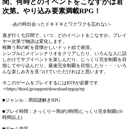
間、何時どのイベントをこなすかは君
次第。やり込み要素満載RPG！
-あの時出会ったドキドキとワクワクを忘れない-
過ぎ行く七日間で、いつ、どのイベントをこなすか。プレイ
ヤー次第で物語は変化します。
桜舞う和の町を昔懐かしいドット絵で表現。
シンプルにメインシナリオをクリアしたり、いろんな人に話
しかけてサブイベントを楽しんだり、じっくり完全制覇を目
指してやり込んだり、最速完全制覇を目指したり・・・いろ
んな楽しみ方を見つけていただければと思います。
※このゲームをプレイするにはRTPが必要です
⇒https://tkool.jp/support/download/rpgxp/rtp
■ジャンル：周回謎解きRPG
■プレイ時間：さっくり一周(約3時間)じっくり完全制覇(10
時間以上)
■ゲーム内容