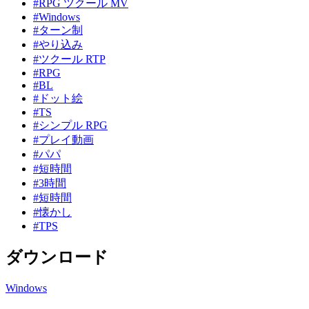
#RPG ツクール MV
#Windows
#ターン制
#やり込み
#ツクール RTP
#RPG
#BL
#ドット絵
#TS
#シンプル RPG
#プレイ動画
#パパ
#短時間
#3時間
#短時間
#懐かし
#TPS
ダウンロード
Windows