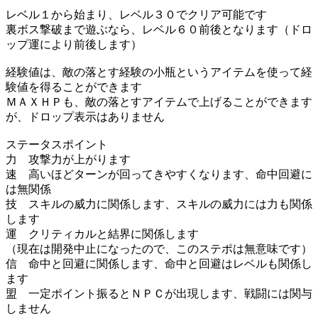
レベル１から始まり、レベル３０でクリア可能です
裏ボス撃破まで遊ぶなら、レベル６０前後となります（ドロ
ップ運により前後します）
経験値は、敵の落とす経験の小瓶というアイテムを使って経
験値を得ることができます
ＭＡＸＨＰも、敵の落とすアイテムで上げることができます
が、ドロップ表示はありません
ステータスポイント
力 攻撃力が上がります
速 高いほどターンが回ってきやすくなります、命中回避に
は無関係
技 スキルの威力に関係します、スキルの威力には力も関係
します
運 クリティカルと結界に関係します
（現在は開発中止になったので、このステポは無意味です）
信 命中と回避に関係します、命中と回避はレベルも関係し
ます
盟 一定ポイント振るとＮＰＣが出現します、戦闘には関与
しません