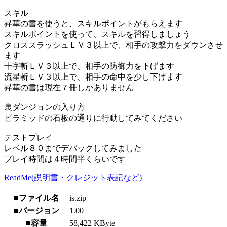
スキル
昇華の書を使うと、スキルポイントがもらえます
スキルポイントを使って、スキルを習得しましょう
クロススラッシュＬＶ３以上で、相手の攻撃力をダウンさせ
ます
十字斬ＬＶ３以上で、相手の防御力を下げます
流星斬ＬＶ３以上で、相手の命中を少し下げます
昇華の書は現在７冊しかありません
裏ダンジョンの入り方
ピラミッドの石板の通りに行動してみてください
テストプレイ
レベル８０までデバックしてみました
プレイ時間は４時間半くらいです
ReadMe(説明書・クレジット表記など)
■ファイル名
is.zip
■バージョン
1.00
■容量
58,422 KByte