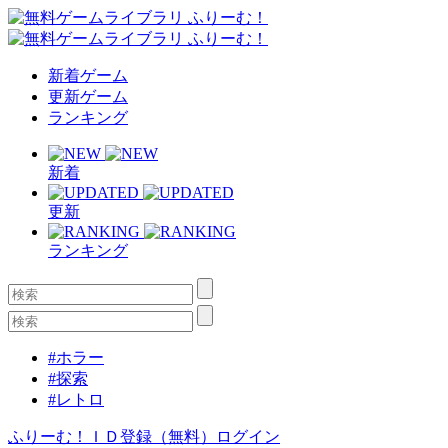
新着ゲーム
更新ゲーム
ランキング
新着
更新
ランキング
#ホラー
#探索
#レトロ
ふりーむ！ＩＤ登録（無料）
ログイン