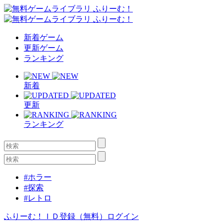
新着ゲーム
更新ゲーム
ランキング
新着
更新
ランキング
#ホラー
#探索
#レトロ
ふりーむ！ＩＤ登録（無料）
ログイン