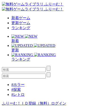
新着ゲーム
更新ゲーム
ランキング
新着
更新
ランキング
#ホラー
#探索
#レトロ
ふりーむ！ＩＤ登録（無料）
ログイン